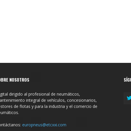
%
OBRE NOSOTROS
SÍG
gital dirigido al profesional de neumáticos,
ntenimiento integral de vehículos, concesionarios,
stores de flotas y para la industria y el comercio de
eumáticos.
ontáctanos:
europneus@etcxxi.com