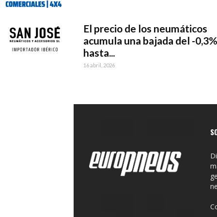
El precio de los neumáticos
acumula una bajada del -0,3
hasta...
16 abril, 2026
S
Di
ma
ge
n
C