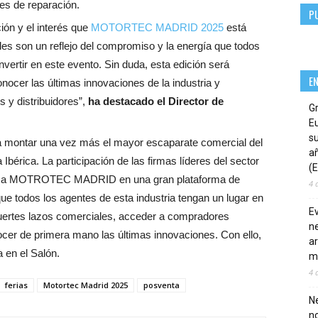
res de reparación.
P
ión y el interés que
MOTORTEC MADRID 2025
está
ales son un reflejo del compromiso y la energía que todos
nvertir en este evento. Sin duda, esta edición será
E
nocer las últimas innovaciones de la industria y
s y distribuidores”,
ha destacado el Director de
G
E
su
r a montar una vez más el mayor escaparate comercial del
añ
bérica. La participación de las firmas líderes del sector
(E
ten a MOTROTEC MADRID en una gran plataforma de
4 
ue todos los agentes de esta industria tengan un lugar en
E
fuertes lazos comerciales, acceder a compradores
ne
ocer de primera mano las últimas innovaciones. Con ello,
ar
 en el Salón.
m
4 
ferias
Motortec Madrid 2025
posventa
Ne
n