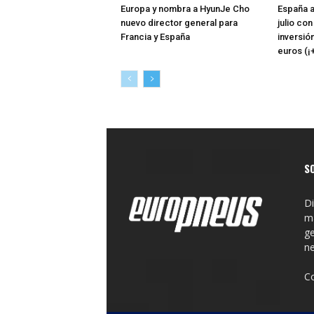
Europa y nombra a HyunJe Cho
España a
nuevo director general para
julio co
Francia y España
inversió
euros (¡
S
Di
ma
ge
n
C