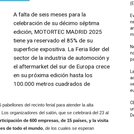
(E
A falta de seis meses para la
E
ne
celebración de su décimo séptima
ar
edición, MOTORTEC MADRID 2025
m
tiene ya reservado el 85% de su
Ne
superficie expositiva. La Feria líder del
n
sector de la industria de automoción y
pa
el aftermarket del sur de Europa crece
La
en su próxima edición hasta los
ac
100.000 metros cuadrados de
ve
eu
C
llones del recinto ferial para atender la alta
un
Los organizadores del salón, que se celebrará del 23 al
De
rticipación de 600 empresas, de 15 países, y la visita
les de todo el mundo
, de los cuales se esperan