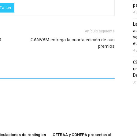
pa
Twitter
4 
La
ac
Artículo siguiente
ve
0
GANVAM entrega la cuarta edición de sus
eu
premios
4 
C
un
De
31
iculaciones de renting en
CETRAA y CONEPA presentan al