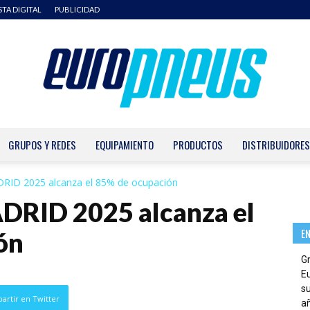
STA DIGITAL
PUBLICIDAD
GRUPOS Y REDES
EQUIPAMIENTO
PRODUCTOS
DISTRIBUIDORES
Europneus
D 2025 alcanza el 85% de ocupación
ID 2025 alcanza el
E
ón
G
E
su
artir en Twitter
añ