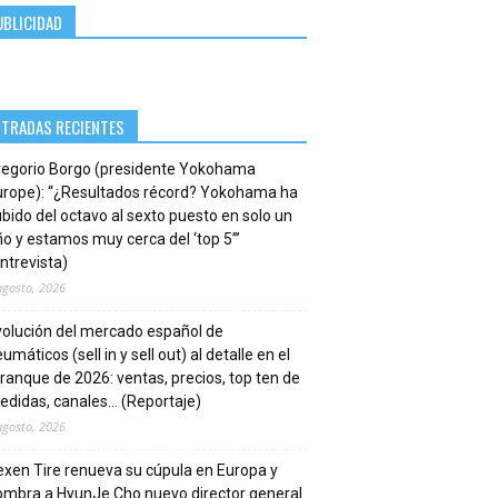
UBLICIDAD
NTRADAS RECIENTES
regorio Borgo (presidente Yokohama
urope): “¿Resultados récord? Yokohama ha
bido del octavo al sexto puesto en solo un
o y estamos muy cerca del ‘top 5’”
ntrevista)
agosto, 2026
volución del mercado español de
umáticos (sell in y sell out) al detalle en el
ranque de 2026: ventas, precios, top ten de
edidas, canales… (Reportaje)
agosto, 2026
xen Tire renueva su cúpula en Europa y
ombra a HyunJe Cho nuevo director general