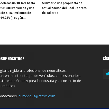
celeran un 10,16% hasta
Ministerio una propuesta de
n 235.388 vehículos y una
actualización del Real Decreto
n de 5.857 millones de
de Talleres
+19,73%!), según...
OBRE NOSOTROS
SÍG
gital dirigido al profesional de neumáticos,
ntenimiento integral de vehículos, concesionarios,
stores de flotas y para la industria y el comercio de
eumáticos.
ontáctanos:
europneus@etcxxi.com