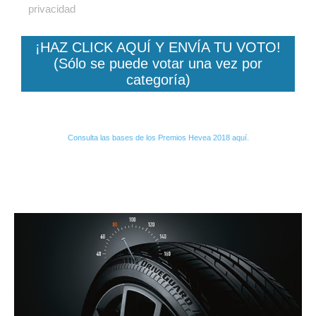
privacidad
¡HAZ CLICK AQUÍ Y ENVÍA TU VOTO!
(Sólo se puede votar una vez por
categoría)
Consulta las bases de los Premios Hevea 2018 aquí.