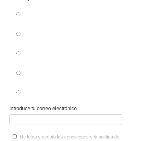
BRIDGESTONE DriveGuard
CONTINENTAL ContiSense y ContiAdapt
GOODYEAR Oxygene
KUMHO BON
PIRELLI Cyber Car
Introduce tu correo electrónico
He leído y acepto las condiciones y la política de