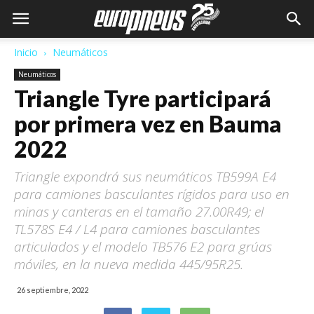
Inicio
Neumáticos
Neumáticos
Triangle Tyre participará
por primera vez en Bauma
2022
Triangle expondrá sus neumáticos TB599A E4
para camiones basculantes rígidos para uso en
minas y canteras en el tamaño 27.00R49; el
TL578S E4 / L4 para camiones basculantes
articulados y el modelo TB576 E2 para grúas
móviles, en la nueva medida 445/95R25.
26 septiembre, 2022