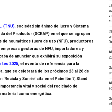
La
ac
ve
eu
L. (TNU)
, sociedad sin ánimo de lucro y Sistema
C
ada del Productor (SCRAP) en el que se agrupan
un
je de neumáticos fuera de uso (NFU), productores
De
 empresas gestoras de NFU, importadores y
A
caba de anunciar que exhibirá su exposición
20
rtec 2025
, el evento de referencia para la
Ga
, que se celebrará de los próximos 23 al 26 de
p
 ‘Recicla y Sonríe’ sita en el Pabellón 7, Stand
Al
importancia vital y social del reciclado de
eq
n material como energética.
Gr
ef