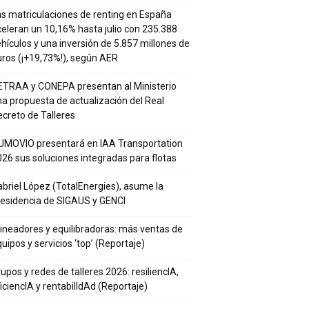
s matriculaciones de renting en España
eleran un 10,16% hasta julio con 235.388
hículos y una inversión de 5.857 millones de
ros (¡+19,73%!), según AER
ETRAA y CONEPA presentan al Ministerio
a propuesta de actualización del Real
creto de Talleres
UMOVIO presentará en IAA Transportation
26 sus soluciones integradas para flotas
briel López (TotalEnergies), asume la
residencia de SIGAUS y GENCI
ineadores y equilibradoras: más ventas de
uipos y servicios ‘top’ (Reportaje)
upos y redes de talleres 2026: resiliencIA,
iciencIA y rentabilIdAd (Reportaje)