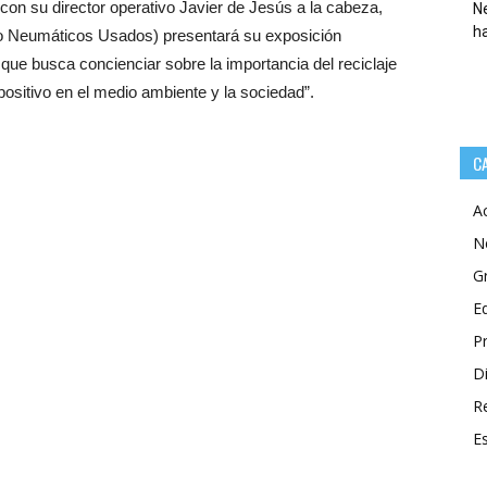
on su director operativo Javier de Jesús a la cabeza,
Ne
h
to Neumáticos Usados) presentará su exposición
va que busca concienciar sobre la importancia del reciclaje
ositivo en el medio ambiente y la sociedad”.
C
A
N
G
E
P
Di
R
E