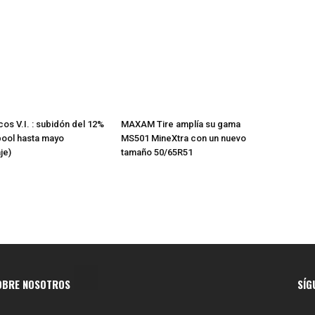
os V.I. : subidón del 12%
MAXAM Tire amplía su gama
pool hasta mayo
MS501 MineXtra con un nuevo
je)
tamaño 50/65R51
OBRE NOSOTROS
SÍG