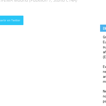
en IFEMA Madrid (Pabellón 7, Stand C14A)
artir en Twitter
E
G
E
su
añ
(E
E
ne
ar
m
Ne
n
pa