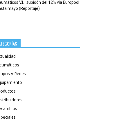
umáticos V.I. : subidón del 12% vía Europool
asta mayo (Reportaje)
ATEGORÍAS
ctualidad
eumáticos
rupos y Redes
quipamiento
roductos
stribuidores
ecambios
speciales