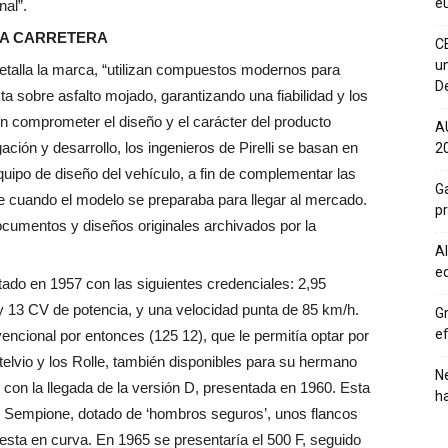
eu
nal”.
 LA CARRETERA
C
un
detalla la marca, “utilizan compuestos modernos para
De
ta sobre asfalto mojado, garantizando una fiabilidad y los
 comprometer el diseño y el carácter del producto
A
ación y desarrollo, los ingenieros de Pirelli se basan en
20
quipo de diseño del vehículo, a fin de complementar las
Ga
e cuando el modelo se preparaba para llegar al mercado.
p
documentos y diseños originales archivados por la
Al
eq
ntado en 1957 con las siguientes credenciales: 2,95
y 13 CV de potencia, y una velocidad punta de 85 km/h.
Gr
ef
cional por entonces (125 12), que le permitía optar por
telvio y los Rolle, también disponibles para su hermano
Ne
 con la llegada de la versión D, presentada en 1960. Esta
h
lli Sempione, dotado de ‘hombros seguros’, unos flancos
ta en curva. En 1965 se presentaría el 500 F, seguido