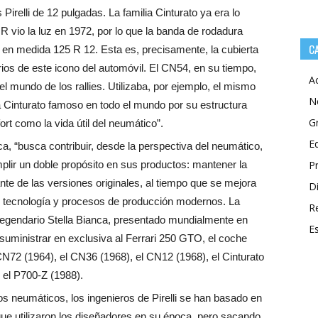
relli de 12 pulgadas. La familia Cinturato ya era lo
R vio la luz en 1972, por lo que la banda de rodadura
C
 en medida 125 R 12. Esta es, precisamente, la cubierta
arios de este icono del automóvil. El CN54, en su tiempo,
A
el mundo de los rallies. Utilizaba, por ejemplo, el mismo
N
a Cinturato famoso en todo el mundo por su estructura
G
rt como la vida útil del neumático”.
E
ca, “busca contribuir, desde la perspectiva del neumático,
mplir un doble propósito en sus productos: mantener la
P
ante de las versiones originales, al tiempo que se mejora
Di
de tecnología y procesos de producción modernos. La
R
 legendario Stella Bianca, presentado mundialmente en
E
suministrar en exclusiva al Ferrari 250 GTO, el coche
N72 (1964), el CN36 (1968), el CN12 (1968), el Cinturato
y el P700-Z (1988).
os neumáticos, los ingenieros de Pirelli se han basado en
ue utilizaron los diseñadores en su época, pero sacando