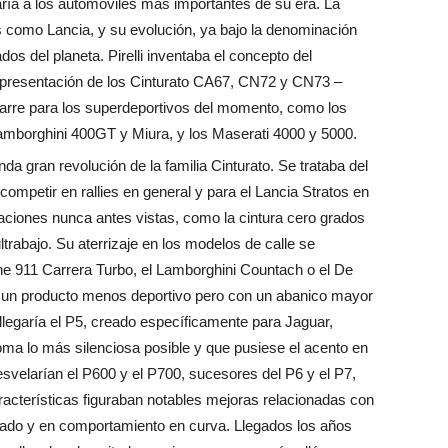
aría a los automóviles más importantes de su era. La
tes como Lancia, y su evolución, ya bajo la denominación
os del planeta. Pirelli inventaba el concepto del
a presentación de los Cinturato CA67, CN72 y CN73 –
arre para los superdeportivos del momento, como los
amborghini 400GT y Miura, y los Maserati 4000 y 5000.
da gran revolución de la familia Cinturato. Se trataba del
competir en rallies en general y para el Lancia Stratos en
vaciones nunca antes vistas, como la cintura cero grados
ultrabajo. Su aterrizaje en los modelos de calle se
he 911 Carrera Turbo, el Lamborghini Countach o el De
, un producto menos deportivo pero con un abanico mayor
llegaría el P5, creado específicamente para Jaguar,
goma lo más silenciosa posible y que pusiese el acento en
esvelarían el P600 y el P700, sucesores del P6 y el P7,
racterísticas figuraban notables mejoras relacionadas con
ojado y en comportamiento en curva. Llegados los años