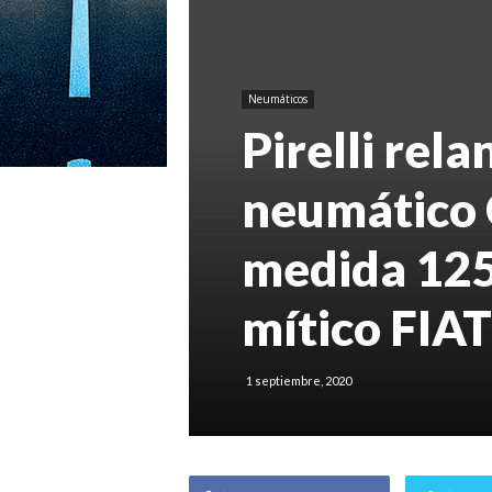
Neumáticos
Pirelli rela
neumático 
medida 125 
mítico FIA
1 septiembre, 2020