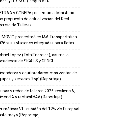
ros (¡+19,73%!), según AER
ETRAA y CONEPA presentan al Ministerio
a propuesta de actualización del Real
creto de Talleres
UMOVIO presentará en IAA Transportation
26 sus soluciones integradas para flotas
briel López (TotalEnergies), asume la
residencia de SIGAUS y GENCI
ineadores y equilibradoras: más ventas de
uipos y servicios ‘top’ (Reportaje)
upos y redes de talleres 2026: resiliencIA,
iciencIA y rentabilIdAd (Reportaje)
umáticos V.I. : subidón del 12% vía Europool
asta mayo (Reportaje)