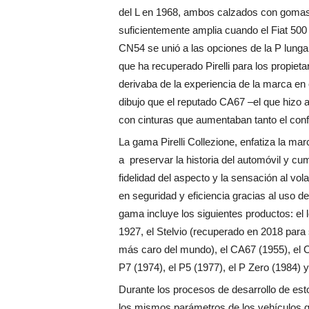
del L en 1968, ambos calzados con gomas Pi
suficientemente amplia cuando el Fiat 500 
CN54 se unió a las opciones de la P lunga
que ha recuperado Pirelli para los propiet
derivaba de la experiencia de la marca en 
dibujo que el reputado CA67 –el que hizo 
con cinturas que aumentaban tanto el confo
La gama Pirelli Collezione, enfatiza la mar
a preservar la historia del automóvil y cu
fidelidad del aspecto y la sensación al vol
en seguridad y eficiencia gracias al uso 
gama incluye los siguientes productos: el
1927, el Stelvio (recuperado en 2018 para 
más caro del mundo), el CA67 (1955), el C
P7 (1974), el P5 (1977), el P Zero (1984) 
Durante los procesos de desarrollo de est
los mismos parámetros de los vehículos q