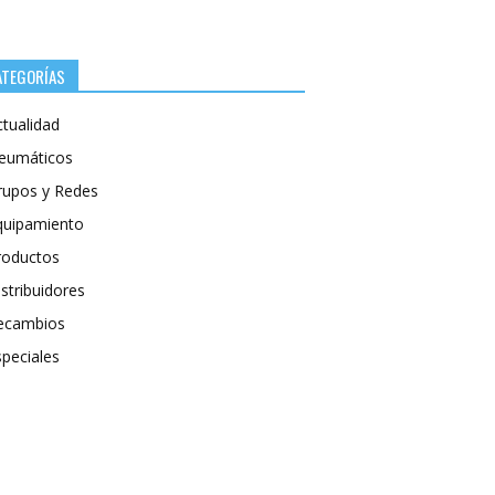
ATEGORÍAS
ctualidad
eumáticos
rupos y Redes
quipamiento
roductos
stribuidores
ecambios
speciales