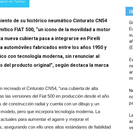
artir en Twitter
E
amiento de su histórico neumático Cinturato CN54
G
E
mítico FIAT 500, “un icono de la movilidad a motor
su
ta nueva cubierta pasa a integrarse en Pirelli
añ
a automóviles fabricados entre los años 1950 y
(E
ico con tecnología moderna, sin renunciar al
E
s del producto original”, según destaca la marca
ne
ar
m
an recreado el Cinturato CN54, “una cubierta de alta
Ne
as las versiones del Fiat 500 en producción desde el año
n
pa
 de construcción radial y cuenta con un dibujo y un
el modelo, pero que incorpora tecnología moderna. La
La
 actuales para aumentar el agarre y mejorar el
ac
 asegurando con ello unos altos estándares de fiabilidad
ve