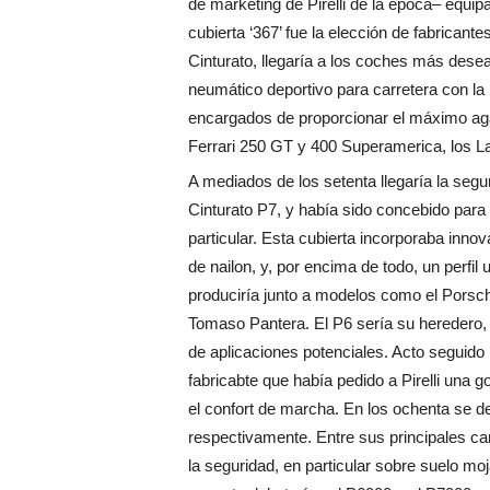
de marketing de Pirelli de la época– equip
cubierta ‘367’ fue la elección de fabrican
Cinturato, llegaría a los coches más desead
neumático deportivo para carretera con l
encargados de proporcionar el máximo ag
Ferrari 250 GT y 400 Superamerica, los L
A mediados de los setenta llegaría la segun
Cinturato P7, y había sido concebido para 
particular. Esta cubierta incorporaba inno
de nailon, y, por encima de todo, un perfil 
produciría junto a modelos como el Porsc
Tomaso Pantera. El P6 sería su heredero
de aplicaciones potenciales. Acto seguido 
fabricabte que había pedido a Pirelli una 
el confort de marcha. En los ochenta se d
respectivamente. Entre sus principales ca
la seguridad, en particular sobre suelo m