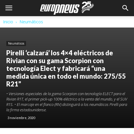
Inicio
Neumáticos
Neumáticos
Pirelli ‘calzará’ los 4×4 eléctricos de
Rivian con su gama Scorpion con
tecnología Elect y fabricará “una
medida única en todo el mundo: 275/55
R21”
• Versiones especiales de la gama Scorpion con tecnología ELECT para el
Rivian R1T, el primer pick-up 100% eléctrico a la venta del mundo, y el SUV
R1S. • El marcaje en el flanco (RIV) distinguirá a los neumáticos Pirelli para
la firma estadounidense.
3 noviembre, 2020