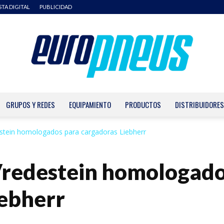
STA DIGITAL
PUBLICIDAD
GRUPOS Y REDES
EQUIPAMIENTO
PRODUCTOS
DISTRIBUIDORES
Europneus
stein homologados para cargadoras Liebherr
redestein homologado
iebherr