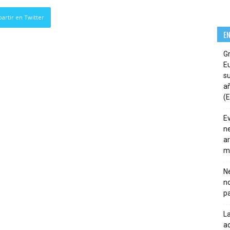
artir en Twitter
E
G
E
su
añ
(E
E
ne
ar
m
Ne
n
pa
La
ac