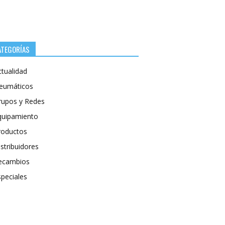
ATEGORÍAS
ctualidad
eumáticos
rupos y Redes
quipamiento
roductos
stribuidores
ecambios
speciales