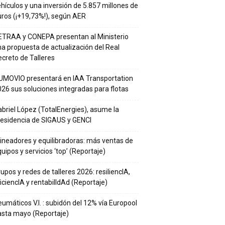
hículos y una inversión de 5.857 millones de
ros (¡+19,73%!), según AER
ETRAA y CONEPA presentan al Ministerio
a propuesta de actualización del Real
creto de Talleres
UMOVIO presentará en IAA Transportation
26 sus soluciones integradas para flotas
briel López (TotalEnergies), asume la
residencia de SIGAUS y GENCI
ineadores y equilibradoras: más ventas de
uipos y servicios ‘top’ (Reportaje)
upos y redes de talleres 2026: resiliencIA,
iciencIA y rentabilIdAd (Reportaje)
umáticos V.I. : subidón del 12% vía Europool
asta mayo (Reportaje)