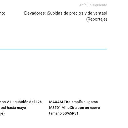
Artículo siguiente
no:
Elevadores: ¡Subidas de precios y de ventas!
(Reportaje)
os V.I. : subidón del 12%
MAXAM Tire amplía su gama
pool hasta mayo
MS501 MineXtra con un nuevo
je)
tamaño 50/65R51