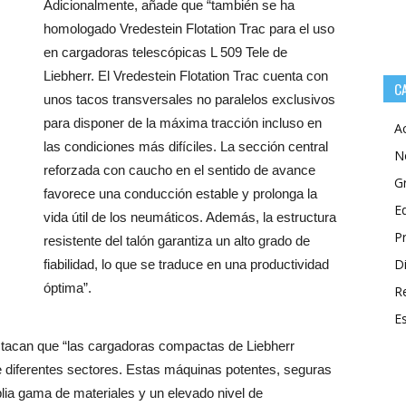
Adicionalmente, añade que “también se ha
homologado Vredestein Flotation Trac para el uso
en cargadoras telescópicas L 509 Tele de
Liebherr. El Vredestein Flotation Trac cuenta con
C
unos tacos transversales no paralelos exclusivos
para disponer de la máxima tracción incluso en
A
las condiciones más difíciles. La sección central
N
reforzada con caucho en el sentido de avance
G
favorece una conducción estable y prolonga la
E
vida útil de los neumáticos. Además, la estructura
P
resistente del talón garantiza un alto grado de
Di
fiabilidad, lo que se traduce en una productividad
óptima”.
R
E
estacan que “las cargadoras compactas de Liebherr
de diferentes sectores. Estas máquinas potentes, seguras
plia gama de materiales y un elevado nivel de