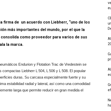
ve
eu
C
la firma de un acuerdo con Liebherr, “uno de los
un
De
ión más importantes del mundo, por el que la
 consolida como proveedor para varios de sus
A
20
la la marca.
Ga
p
neumáticos Endurion y Flotation Trac de Vredestein se
Al
 compactas Liebherr L 504, L 506 y L 508. El popular
eq
erficies duras. Su carcasa especialmente fuerte y su
ma estabilidad radial y lateral, así como una comodidad
Gr
ef
blemente larga que permite reducir en gran medida el
Ne
h