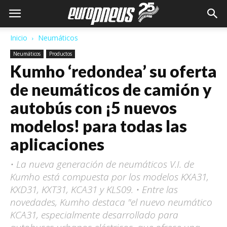
Inicio
Neumáticos
Neumáticos
Productos
Kumho ‘redondea’ su oferta
de neumáticos de camión y
autobús con ¡5 nuevos
modelos! para todas las
aplicaciones
• La nueva generación de neumáticos V.I. de
Kumho está compuesta por los modelos KXA31,
KXD31, KXT31, KCA31 y KLS09. • Entre las
novedades, Kumho destaca "el nuevo neumático
KCA31, especialmente desarrollado para