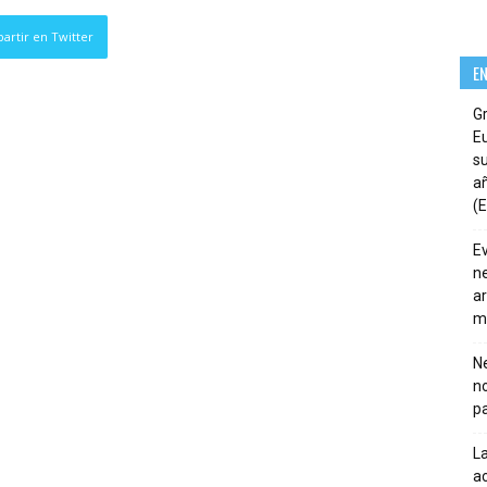
artir en Twitter
E
G
E
su
añ
(E
E
ne
ar
m
Ne
n
pa
La
ac