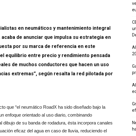
ve
eu
C
cialistas en neumáticos y mantenimiento integral
un
De
, acaba de anunciar que impulsa su estrategia en
esta por su marca de referencia en este
A
20
l equilibrio entre precio y rendimiento pensada
reales de muchos conductores que hacen un uso
Ga
p
ncias extremas”, según resalta la red pilotada por
Al
eq
Gr
cto que “el neumático RoadX ha sido diseñado bajo la
ef
n enfoque orientado al uso diario, combinando
 al dibujo de su banda de rodadura, ésta incorpora canales
Ne
h
cuación eficaz del agua en caso de lluvia, reduciendo el