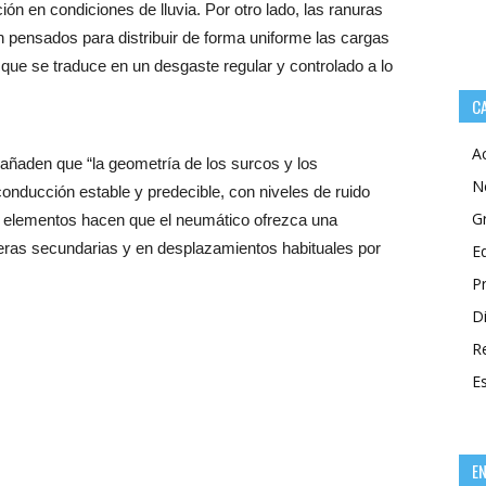
ón en condiciones de lluvia. Por otro lado, las ranuras
 pensados para distribuir de forma uniforme las cargas
 que se traduce en un desgaste regular y controlado a lo
C
A
añaden que “la geometría de los surcos y los
N
onducción estable y predecible, con niveles de ruido
G
os elementos hacen que el neumático ofrezca una
teras secundarias y en desplazamientos habituales por
E
P
Di
R
E
E