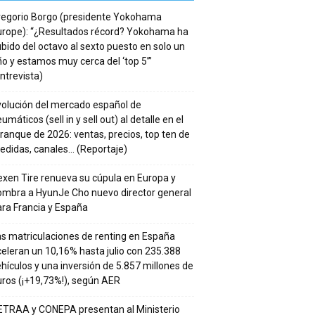
regorio Borgo (presidente Yokohama
urope): “¿Resultados récord? Yokohama ha
bido del octavo al sexto puesto en solo un
o y estamos muy cerca del ‘top 5’”
ntrevista)
volución del mercado español de
umáticos (sell in y sell out) al detalle en el
ranque de 2026: ventas, precios, top ten de
edidas, canales… (Reportaje)
xen Tire renueva su cúpula en Europa y
ombra a HyunJe Cho nuevo director general
ra Francia y España
s matriculaciones de renting en España
eleran un 10,16% hasta julio con 235.388
hículos y una inversión de 5.857 millones de
ros (¡+19,73%!), según AER
ETRAA y CONEPA presentan al Ministerio