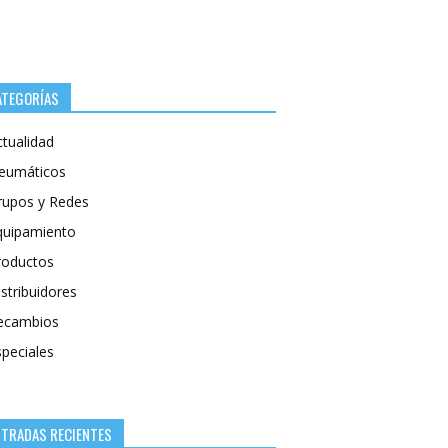
ATEGORÍAS
ctualidad
eumáticos
rupos y Redes
quipamiento
roductos
stribuidores
ecambios
speciales
NTRADAS RECIENTES