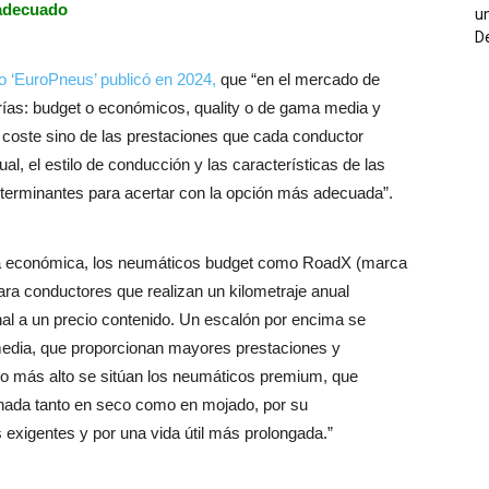
 adecuado
un
De
o ‘EuroPneus’ publicó en 2024,
que “en el mercado de
ías: budget o económicos, quality o de gama media y
 coste sino de las prestaciones que cada conductor
l, el estilo de conducción y las características de las
determinantes para acertar con la opción más adecuada”.
oría económica, los neumáticos budget como RoadX (marca
ra conductores que realizan un kilometraje anual
l a un precio contenido. Un escalón por encima se
media, que proporcionan mayores prestaciones y
 lo más alto se sitúan los neumáticos premium, que
nada tanto en seco como en mojado, por su
 exigentes y por una vida útil más prolongada.”