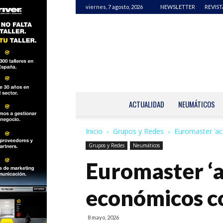
viernes, 7 agosto, 2026
NEWSLETTER
REVIST
ACTUALIDAD
NEUMÁTICOS
Inicio
Grupos y Redes
Euromaster ‘ac
Grupos y Redes
Neumáticos
Euromaster ‘a
económicos c
8 mayo, 2026