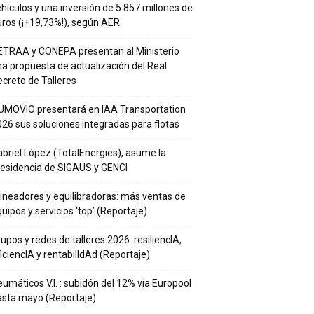
hículos y una inversión de 5.857 millones de
ros (¡+19,73%!), según AER
ETRAA y CONEPA presentan al Ministerio
a propuesta de actualización del Real
creto de Talleres
UMOVIO presentará en IAA Transportation
26 sus soluciones integradas para flotas
briel López (TotalEnergies), asume la
residencia de SIGAUS y GENCI
ineadores y equilibradoras: más ventas de
uipos y servicios ‘top’ (Reportaje)
upos y redes de talleres 2026: resiliencIA,
iciencIA y rentabilIdAd (Reportaje)
umáticos V.I. : subidón del 12% vía Europool
asta mayo (Reportaje)