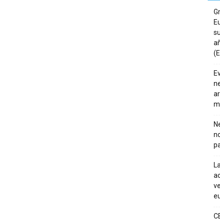
G
E
su
añ
(E
E
ne
ar
m
Ne
n
pa
La
ac
ve
eu
C