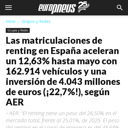
Inicio
Grupos y Redes
Grupos y Redes
Las matriculaciones de
renting en España aceleran
un 12,63% hasta mayo con
162.914 vehículos y una
inversión de 4.043 millones
de euros (¡22,7%!), según
AER
• AER: "El renting tiene un peso del 26,50% en el
mercado total, frente al 25,01%, de 2025. El peso
del renting en el canal de empresa es del 48,68%.