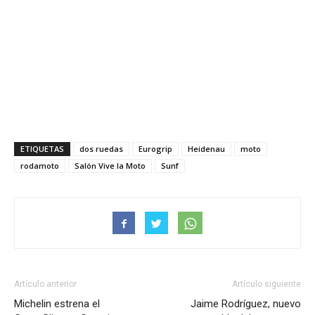
ETIQUETAS
dos ruedas
Eurogrip
Heidenau
moto
rodamoto
Salón Vive la Moto
Sunf
Artículo anterior
Artículo siguiente
Michelin estrena el
Jaime Rodríguez, nuevo