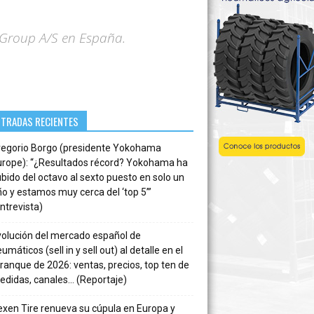
Group A/S en España.
NTRADAS RECIENTES
regorio Borgo (presidente Yokohama
urope): “¿Resultados récord? Yokohama ha
bido del octavo al sexto puesto en solo un
o y estamos muy cerca del ‘top 5’”
ntrevista)
volución del mercado español de
umáticos (sell in y sell out) al detalle en el
ranque de 2026: ventas, precios, top ten de
edidas, canales… (Reportaje)
xen Tire renueva su cúpula en Europa y