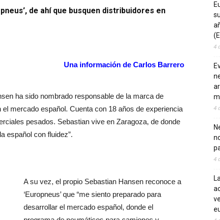
E
pneus’, de ahí que busquen distribuidores en
su
añ
(E
4 
Una información de Carlos Barrero
E
ne
ar
nsen ha sido nombrado responsable de la marca de
m
4 
el mercado español. Cuenta con 18 años de experiencia
erciales pesados. Sebastian vive en Zaragoza, de donde
Ne
a español con fluidez”.
n
pa
4 
La
A su vez, el propio Sebastian Hansen reconoce a
ac
‘Europneus’ que “me siento preparado para
ve
desarrollar el mercado español, donde el
eu
programa de neumáticos para camiones y