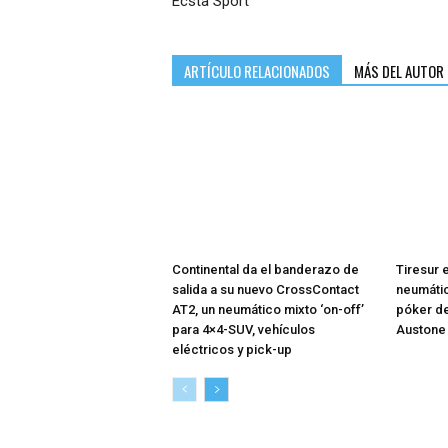
Ecsta Sport
ARTÍCULO RELACIONADOS
MÁS DEL AUTOR
Continental da el banderazo de
Tiresur 
salida a su nuevo CrossContact
neumáti
AT2, un neumático mixto ‘on-off’
póker d
para 4×4-SUV, vehículos
Austone
eléctricos y pick-up