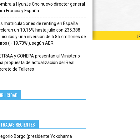
ombra a HyunJe Cho nuevo director general
ra Francia y España
s matriculaciones de renting en España
eleran un 10,16% hasta julio con 235.388
hículos y una inversión de 5.857 millones de
ros (¡+19,73%!), según AER
ETRAA y CONEPA presentan al Ministerio
a propuesta de actualización del Real
creto de Talleres
UBLICIDAD
NTRADAS RECIENTES
regorio Borgo (presidente Yokohama