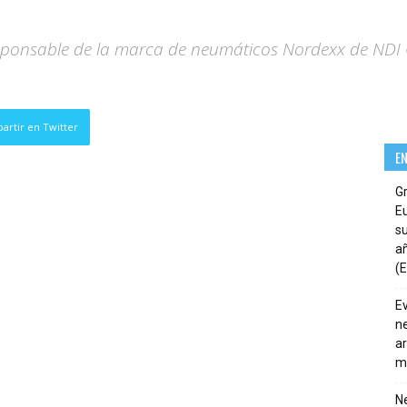
ponsable de la marca de neumáticos Nordexx de NDI 
artir en Twitter
E
G
E
su
añ
(E
E
ne
ar
m
Ne