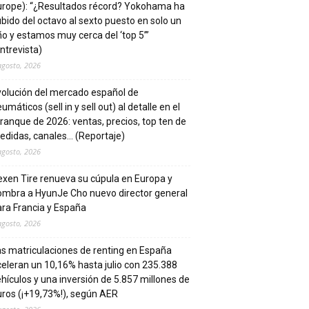
urope): “¿Resultados récord? Yokohama ha
bido del octavo al sexto puesto en solo un
o y estamos muy cerca del ‘top 5’”
ntrevista)
agosto, 2026
volución del mercado español de
umáticos (sell in y sell out) al detalle en el
ranque de 2026: ventas, precios, top ten de
edidas, canales… (Reportaje)
agosto, 2026
xen Tire renueva su cúpula en Europa y
ombra a HyunJe Cho nuevo director general
ra Francia y España
agosto, 2026
s matriculaciones de renting en España
eleran un 10,16% hasta julio con 235.388
hículos y una inversión de 5.857 millones de
ros (¡+19,73%!), según AER