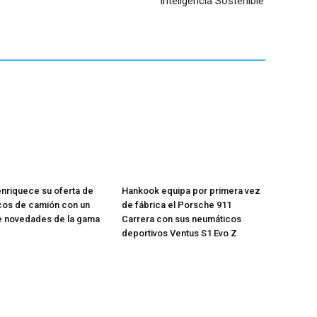
‘Inteligencia Sostenible’
enriquece su oferta de
Hankook equipa por primera vez
cos de camión con un
de fábrica el Porsche 911
e novedades de la gama
Carrera con sus neumáticos
deportivos Ventus S1 Evo Z