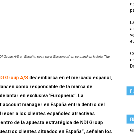
n
pa
La
ac
ve
eu
C
 Group A/S en España, posa para 'Europneus' en su stand en la feria 'The
un
De
DI Group A/S
desembarca en el mercado español,
Hansen como responsable de la marca de
P
elantar en exclusiva ‘Europneus’. La
t account manager en España entra dentro del
frecer a los clientes españoles atractivas
E
dentro de la apuesta estratégica de NDI Group
G
uestros clientes situados en España”, señalan los