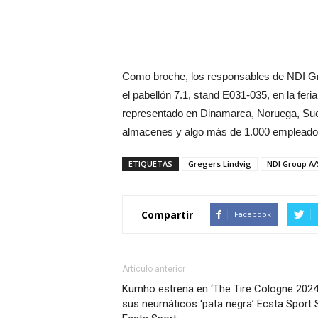
Como broche, los responsables de NDI Gr
el pabellón 7.1, stand E031-035, en la feria
representado en Dinamarca, Noruega, Suec
almacenes y algo más de 1.000 empleado
ETIQUETAS
Gregers Lindvig
NDI Group A/
Compartir
Facebook
Artículo anterior
Kumho estrena en ‘The Tire Cologne 2024
sus neumáticos ‘pata negra’ Ecsta Sport 