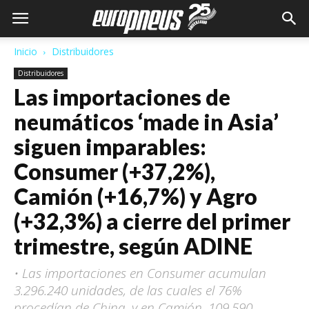
Inicio
Distribuidores
Distribuidores
Las importaciones de
neumáticos ‘made in Asia’
siguen imparables:
Consumer (+37,2%),
Camión (+16,7%) y Agro
(+32,3%) a cierre del primer
trimestre, según ADINE
• Las importaciones en Consumer acumulan
3.296.240 unidades, de las cuales el 76%
procedían de China, y en Camión, 109.590