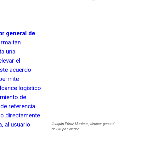
or general de
orma tan
ta una
levar el
Este acuerdo
permite
lcance logístico
amiento de
de referencia
do directamente
a, al usuario
Joaquín Pérez Martínez, director general
de Grupo Soledad.