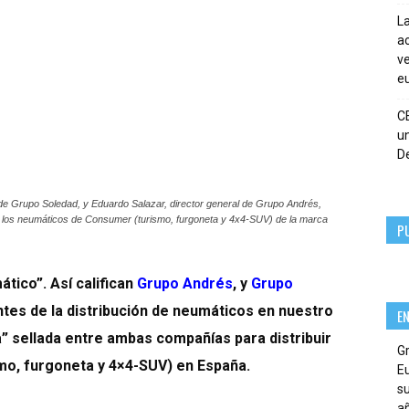
La
ac
ve
eu
C
un
De
l de Grupo Soledad, y Eduardo Salazar, director general de Grupo Andrés,
ar los neumáticos de Consumer (turismo, furgoneta y 4x4-SUV) de la marca
P
ático”. Así califican
Grupo Andrés
, y
Grupo
ntes de la distribución de neumáticos en nuestro
E
ca” sellada entre ambas compañías para distribuir
G
mo, furgoneta y 4×4-SUV) en España.
E
su
añ