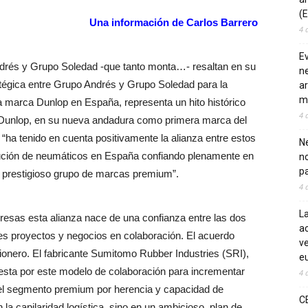
(E
Una información de Carlos Barrero
4 
E
rés y Grupo Soledad -que tanto monta…- resaltan en su
ne
atégica entre Grupo Andrés y Grupo Soledad para la
ar
m
a marca Dunlop en España, representa un hito histórico
4 
e Dunlop, en su nueva andadura como primera marca del
ha tenido en cuenta positivamente la alianza entre estos
Ne
ibución de neumáticos en España confiando plenamente en
n
pa
l prestigioso grupo de marcas premium”.
4 
La
sas esta alianza nace de una confianza entre las dos
ac
es proyectos y negocios en colaboración. El acuerdo
ve
ionero. El fabricante Sumitomo Rubber Industries (SRI),
eu
uesta por este modelo de colaboración para incrementar
4 
 el segmento premium por herencia y capacidad de
C
 la capilaridad logística, sino en un ambicioso plan de