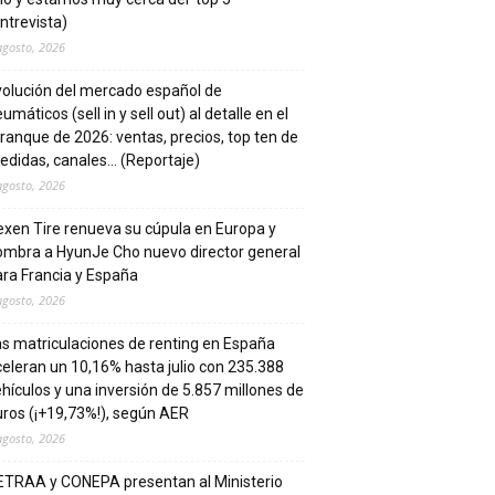
ntrevista)
agosto, 2026
volución del mercado español de
umáticos (sell in y sell out) al detalle en el
ranque de 2026: ventas, precios, top ten de
edidas, canales… (Reportaje)
agosto, 2026
xen Tire renueva su cúpula en Europa y
ombra a HyunJe Cho nuevo director general
ra Francia y España
agosto, 2026
s matriculaciones de renting en España
eleran un 10,16% hasta julio con 235.388
hículos y una inversión de 5.857 millones de
ros (¡+19,73%!), según AER
agosto, 2026
ETRAA y CONEPA presentan al Ministerio