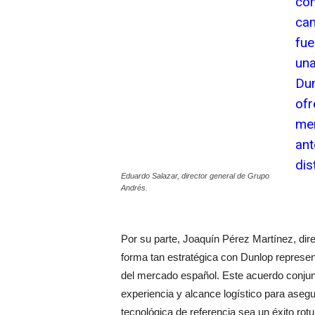
com
cam
fue
una
Dun
ofr
mer
ant
dis
Eduardo Salazar, director general de Grupo
Andrés.
Por su parte, Joaquín Pérez Martínez, di
forma tan estratégica con Dunlop represent
del mercado español. Este acuerdo conju
experiencia y alcance logístico para ase
tecnológica de referencia sea un éxito rotu