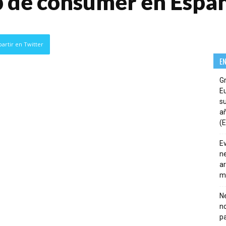
 de consumer en Españ
artir en Twitter
E
G
E
su
añ
(E
E
ne
ar
m
Ne
n
pa