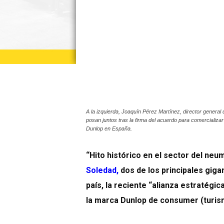
A la izquierda, Joaquín Pérez Martínez, director genera
posan juntos tras la firma del acuerdo para comercializ
Dunlop en España.
“Hito histórico en el sector del neum
Soledad
,
dos de los principales giga
país, la reciente “alianza estratégi
la marca Dunlop de consumer (turis