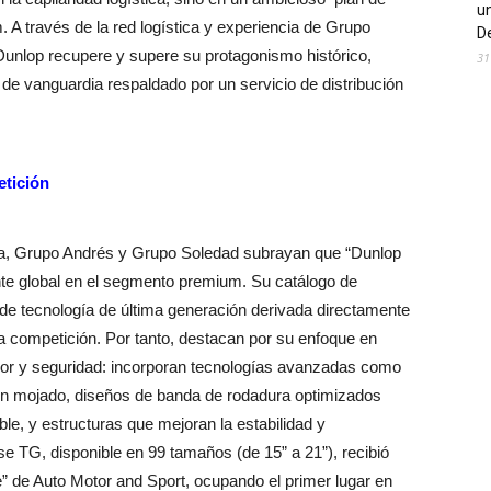
un
A través de la red logística y experiencia de Grupo
De
unlop recupere y supere su protagonismo histórico,
31
o de vanguardia respaldado por un servicio de distribución
etición
anza, Grupo Andrés y Grupo Soledad subrayan que “Dunlop
te global en el segmento premium. Su catálogo de
 de tecnología de última generación derivada directamente
a competición. Por tanto, destacan por su enfoque en
rior y seguridad: incorporan tecnologías avanzadas como
en mojado, diseños de banda de rodadura optimizados
le, y estructuras que mejoran la estabilidad y
e TG, disponible en 99 tamaños (de 15” a 21”), recibió
e” de Auto Motor and Sport, ocupando el primer lugar en