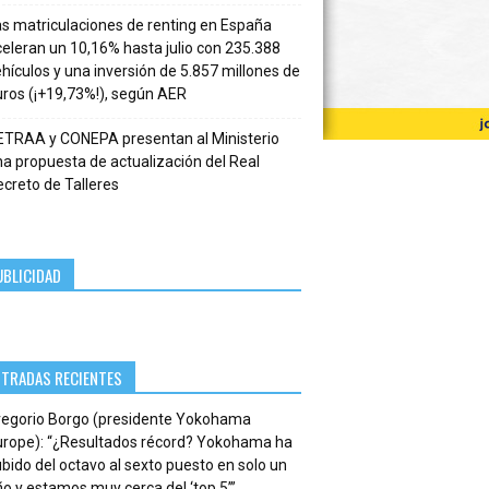
s matriculaciones de renting en España
eleran un 10,16% hasta julio con 235.388
hículos y una inversión de 5.857 millones de
ros (¡+19,73%!), según AER
ETRAA y CONEPA presentan al Ministerio
a propuesta de actualización del Real
creto de Talleres
UBLICIDAD
NTRADAS RECIENTES
regorio Borgo (presidente Yokohama
urope): “¿Resultados récord? Yokohama ha
bido del octavo al sexto puesto en solo un
o y estamos muy cerca del ‘top 5’”