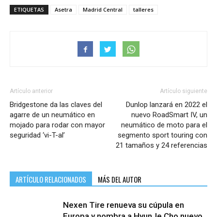
ETIQUETAS
Asetra
Madrid Central
talleres
Artículo anterior
Artículo siguiente
Bridgestone da las claves del
Dunlop lanzará en 2022 el
agarre de un neumático en
nuevo RoadSmart IV, un
mojado para rodar con mayor
neumático de moto para el
seguridad ‘vi-T-al’
segmento sport touring con
21 tamaños y 24 referencias
ARTÍCULO RELACIONADOS
MÁS DEL AUTOR
Nexen Tire renueva su cúpula en
Europa y nombra a HyunJe Cho nuevo