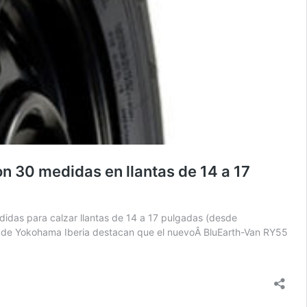
n 30 medidas en llantas de 14 a 17
didas para calzar llantas de 14 a 17 pulgadas (desde
s de Yokohama Iberia destacan que el nuevoÂ BluEarth-Van RY55