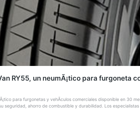
an RY55, un neumÃ¡tico para furgoneta co
¡tico para furgonetas y vehÃ­culos comerciales disponible en 30 me
seguridad, ahorro de combustible y durabilidad. Los especialista