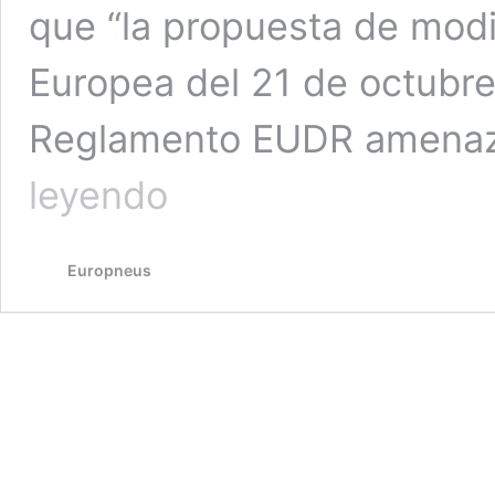
que “la propuesta de modi
Europea del 21 de octubre p
Reglamento EUDR amenaz
Tyres
leyendo
Europe
alerta
al
Europneus
sector:
“La
‘simplificación’
de
la
Comisión
al
Reglamento
EUDR
no