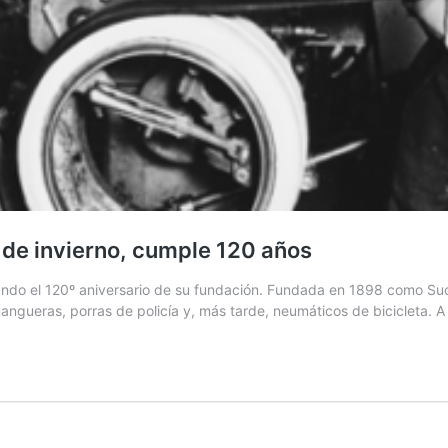
 de invierno, cumple 120 años
lebrando el 120º aniversario de su fundación. Fundada en 1898 com
angueras, porras de policía y, más tarde, neumáticos de bicicleta. A