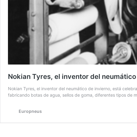
Nokian Tyres, el inventor del neumático
Nokian Tyres, el inventor del neumático de invierno, está ce
fabricando botas de agua, sellos de goma, diferentes tipos de m
Europneus