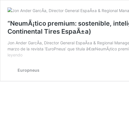
“NeumÃ¡tico premium: sostenible, inteli
Continental Tires EspaÃ±a)
Jon Ander GarcÃ­a, Director General EspaÃ±a & Regional Manager 
marzo de la revista ‘EuroPneus’ que titula â€œNeumÃ¡tico premiu
“NeumÃ¡tico
leyendo
premium:
sostenible,
Europneus
inteligente
y
global”
(ArtÃ­
culo
de
opiniÃ³n
de
Jon
Ander