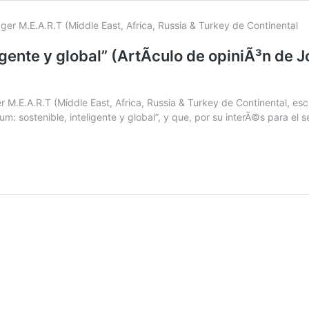
gente y global” (ArtÃ­culo de opiniÃ³n de J
M.E.A.R.T (Middle East, Africa, Russia & Turkey de Continental, escr
m: sostenible, inteligente y global”, y que, por su interÃ©s para e