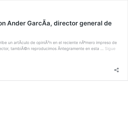
on Ander GarcÃ­a, director general de
ibe un artÃ­culo de opiniÃ³n en el reciente nÃºmero impreso de
l sector, tambiÃ©n reproducimos Ã­ntegramente en esta …
Sigue