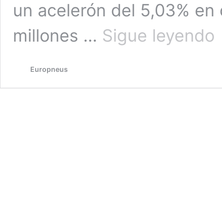
un acelerón del 5,03% en
Mi
millones …
Sigue leyendo
ba
su
ré
Europneus
d
ga
en
20
co
1.
mi
d
eu