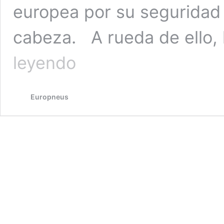
europea por su seguridad 
cabeza. A rueda de ello, 
Los
leyendo
neumáticos
Yokohama
de
Europneus
Equipo
Original
ya
están
disponibles
en
toda
la
red
de
talleres
autorizados
Mercedes-