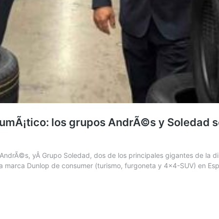
neumÃ¡tico: los grupos AndrÃ©s y Soledad se
po AndrÃ©s, yÂ Grupo Soledad, dos de los principales gigantes de la di
r la marca Dunlop de consumer (turismo, furgoneta y 4×4-SUV) en 