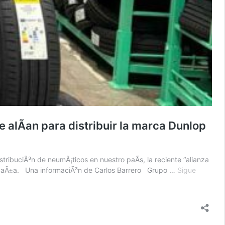
 alÃ­an para distribuir la marca Dunlop
stribuciÃ³n de neumÃ¡ticos en nuestro paÃ­s, la reciente “alianza
EspaÃ±a. Una informaciÃ³n de Carlos Barrero Grupo …
Sigue