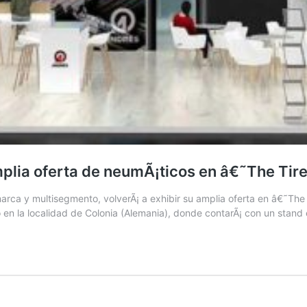
mplia oferta de neumÃ¡ticos en â€˜The Ti
arca y multisegmento, volverÃ¡ a exhibir su amplia oferta en â€˜The
o en la localidad de Colonia (Alemania), donde contarÃ¡ con un stand