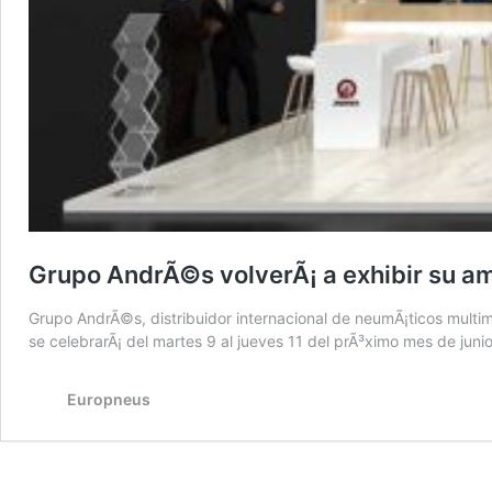
Grupo AndrÃ©s volverÃ¡ a exhibir su a
Grupo AndrÃ©s, distribuidor internacional de neumÃ¡ticos multim
se celebrarÃ¡ del martes 9 al jueves 11 del prÃ³ximo mes de juni
Europneus