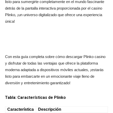
listo para sumergirte completamente en el mundo fascinante
detrás de la pantalla interactiva proporcionada por el casino
Plinko, ¡un universo digitalizado que ofrece una experiencia
única!
Con esta guía completa sobre cómo descargar Plinko casino
y disfrutar de todas las ventajas que ofrece la plataforma
moderna adaptada a dispositivos móviles actuales, ¡estarás
listo para embarcarte en un emocionante viaje lleno de
diversión y entretenimiento garantizado!
Tabla: Características de Plinko
Característica
Descripción