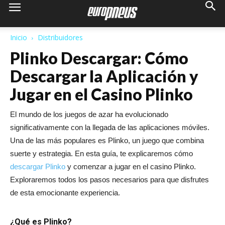
Inicio
Distribuidores
Plinko Descargar: Cómo
Descargar la Aplicación y
Jugar en el Casino Plinko
El mundo de los juegos de azar ha evolucionado
significativamente con la llegada de las aplicaciones móviles.
Una de las más populares es Plinko, un juego que combina
suerte y estrategia. En esta guía, te explicaremos cómo
descargar Plinko
y comenzar a jugar en el casino Plinko.
Exploraremos todos los pasos necesarios para que disfrutes
de esta emocionante experiencia.
¿Qué es Plinko?