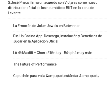
S.José Pneus firma un acuerdo con Victyres como nuevo
distribuidor oficial de los neumáticos BKT en la zona de
Levante
La Emoción de Joker Jewels en Betwinner
Pin-Up Casino App: Descarga, Instalación y Beneficios de
Jugar en la Aplicación Oficial
Lô đề Max88 – Chọn số liền tay - Bứt phá may mắn
The Future of Performance
Capuchón para valla &amp;quot;estándar &amp; quot;;