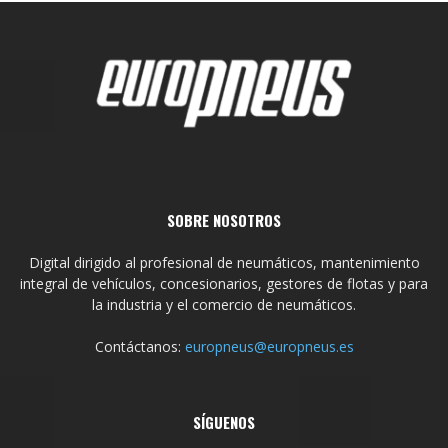
SOBRE NOSOTROS
Digital dirigido al profesional de neumáticos, mantenimiento
integral de vehículos, concesionarios, gestores de flotas y para
la industria y el comercio de neumáticos.
Contáctanos:
europneus@europneus.es
SÍGUENOS