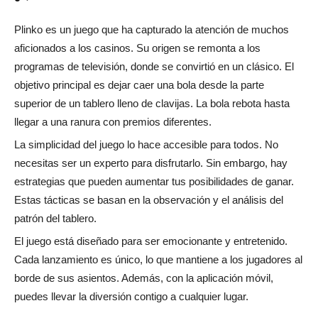
Plinko es un juego que ha capturado la atención de muchos
aficionados a los casinos. Su origen se remonta a los
programas de televisión, donde se convirtió en un clásico. El
objetivo principal es dejar caer una bola desde la parte
superior de un tablero lleno de clavijas. La bola rebota hasta
llegar a una ranura con premios diferentes.
La simplicidad del juego lo hace accesible para todos. No
necesitas ser un experto para disfrutarlo. Sin embargo, hay
estrategias que pueden aumentar tus posibilidades de ganar.
Estas tácticas se basan en la observación y el análisis del
patrón del tablero.
El juego está diseñado para ser emocionante y entretenido.
Cada lanzamiento es único, lo que mantiene a los jugadores al
borde de sus asientos. Además, con la aplicación móvil,
puedes llevar la diversión contigo a cualquier lugar.