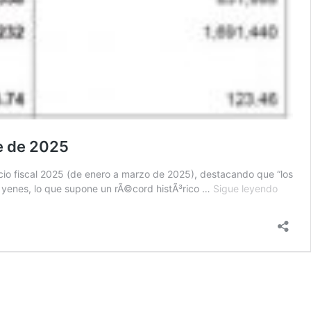
e de 2025
icio fiscal 2025 (de enero a marzo de 2025), destacando que “los
Yokoh
 yenes, lo que supone un rÃ©cord histÃ³rico …
Sigue leyendo
Rubber
registr
unos
ingreso
rÃ©cor
en
ventas
en