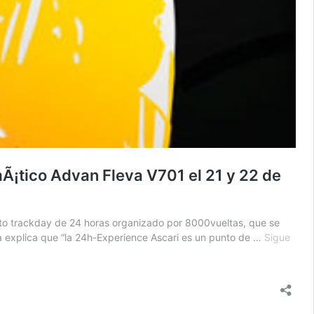
Ã¡tico Advan Fleva V701 el 21 y 22 de
to trackday de 24 horas organizado por 8000vueltas, que se
ma explica que “la 24h-Experience Ascari es un punto de …
Sigue