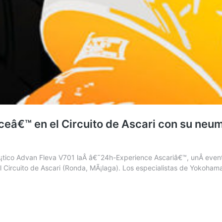
â€™ en el Circuito de Ascari con su neum
Ã¡tico Advan Fleva V701 laÂ â€˜24h-Experience Ascariâ€™, unÂ even
el Circuito de Ascari (Ronda, MÃ¡laga). Los especialistas de Yokoha