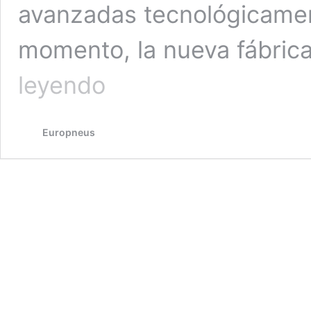
avanzadas tecnológicamen
momento, la nueva fábrica
Nokian
leyendo
Tyres
inaugura
su
Europneus
primera
factoría
en
Estados
Unidos