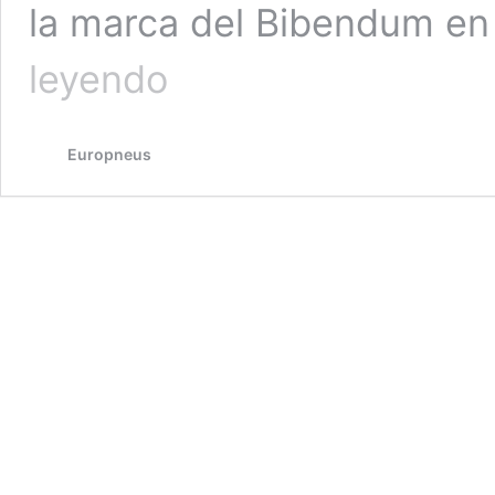
la marca del Bibendum en 
Michelin
leyendo
nombra
a
J.Bruno
Europneus
Arias
Pérez
nuevo
director
de
su
fábrica
en
Valladolid