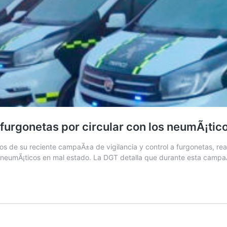
urgonetas por circular con los neumÃ¡tic
os de su reciente campaÃ±a de vigilancia y control a furgonetas, re
s neumÃ¡ticos en mal estado. La DGT detalla que durante esta camp