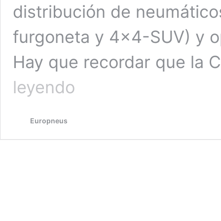
distribución de neumático
furgoneta y 4×4-SUV) y o
Hay que recordar que la 
La
leyendo
CE
da
luz
Europneus
verde
a
Goodyear
y
Bridgestone
para
crear
la
‘joint
venture’