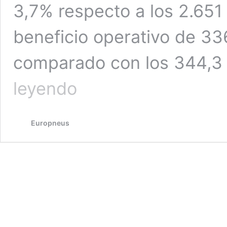
3,7% respecto a los 2.651
beneficio operativo de 33
comparado con los 344,3 m
Kumho
leyendo
Tire
logró
unas
Europneus
ventas
récord
de
2.750
millones
de
euros
en
2025
y