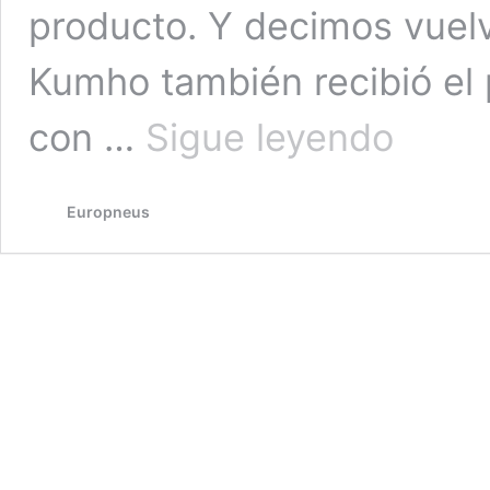
producto. Y decimos vuelv
Kumho también recibió el
Kumho
con …
Sigue leyendo
Tire
gana
el
Europneus
premio
‘Good
Design
2023’
con
su
neumático
‘all
season’
PorTran
4S
CX11