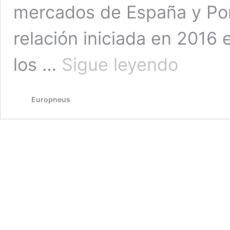
mercados de España y Port
relación iniciada en 2016 
Kumho
los …
Sigue leyendo
renueva
su
acuerdo
Europneus
de
comercializaci
con
NEX
Tyres
tres
años
más