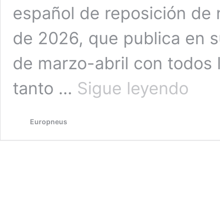
español de reposición de
de 2026, que publica en 
de marzo-abril con todos 
Evolución
tanto …
Sigue leyendo
del
mercado
español
Europneus
de
neumátic
(sell
in
y
sell
out)
al
detalle
en