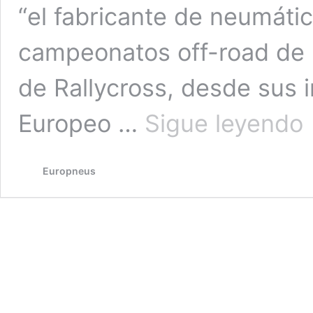
“el fabricante de neumátic
campeonatos off-road de 
de Rallycross, desde sus 
C
Europeo …
Sigue leyendo
Ti
Eu
p
Europneus
ex
d
ne
de
C
E
FI
d
Au
ha