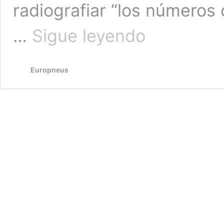
radiografiar “los números 
Bridgestone
…
Sigue leyendo
radiografía
los
números
Europneus
clave
de
su
nuevo
“buque
insignia”
Potenza
Sport