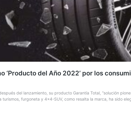
o ‘Producto del Año 2022’ por los consumid
pués del lanzamiento, su producto Garantía Total, “solución pionera
ra turismos, furgoneta y 4×4-SUV, como resalta la marca, ha sido el