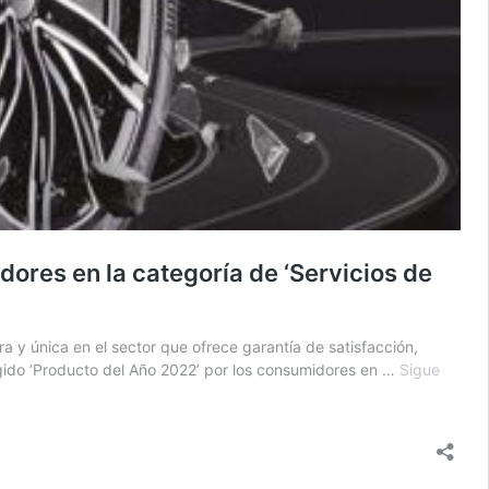
ores en la categoría de ‘Servicios de
 y única en el sector que ofrece garantía de satisfacción,
egido ‘Producto del Año 2022’ por los consumidores en …
Sigue