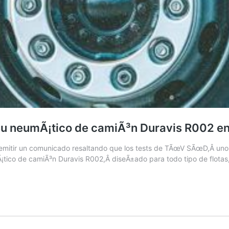
 su neumÃ¡tico de camiÃ³n Duravis R002 
emitir un comunicado resaltando que los tests de TÃœV SÃœD,Â uno d
tico de camiÃ³n Duravis R002,Â diseÃ±ado para todo tipo de flotas, 