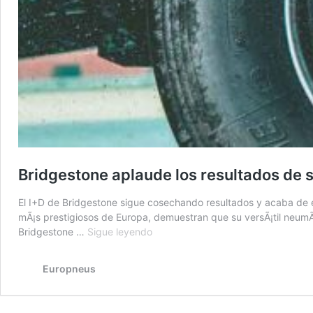
Bridgestone aplaude los resultados de
El I+D de Bridgestone sigue cosechando resultados y acaba de 
mÃ¡s prestigiosos de Europa, demuestran que su versÃ¡til neumÃ¡
Bridgestone
Bridgestone …
Sigue leyendo
aplaude
los
Europneus
resultados
de
su