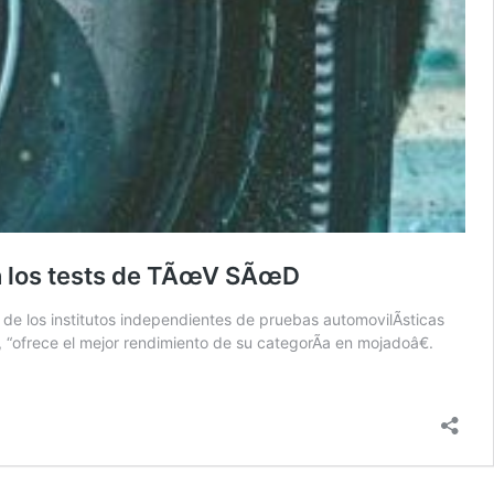
en los tests de TÃœV SÃœD
e los institutos independientes de pruebas automovilÃ­sticas
“ofrece el mejor rendimiento de su categorÃ­a en mojadoâ€.