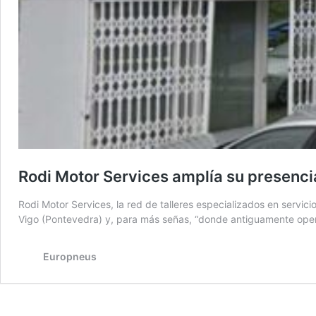
Rodi Motor Services amplía su presencia
Rodi Motor Services, la red de talleres especializados en serv
Vigo (Pontevedra) y, para más señas, “donde antiguamente ope
Europneus