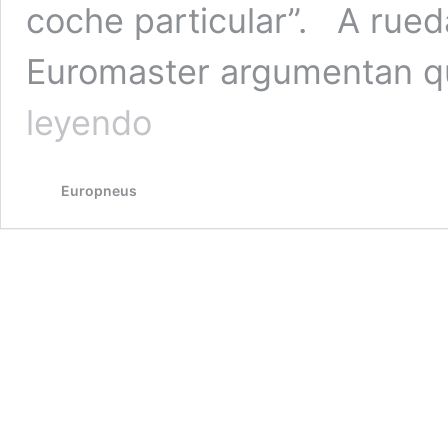
coche particular”. A rueda
Euromaster argumentan q
Euromaster
leyendo
pide
más
FP
Europneus
de
taller
para
vehículo
industrial