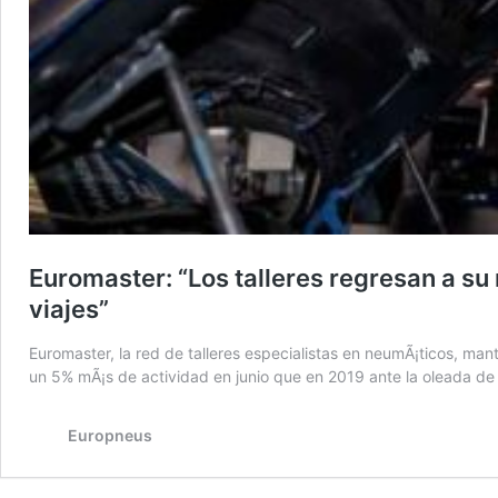
Euromaster: “Los talleres regresan a su
viajes”
Euromaster, la red de talleres especialistas en neumÃ¡ticos, man
un 5% mÃ¡s de actividad en junio que en 2019 ante la oleada de 
Europneus