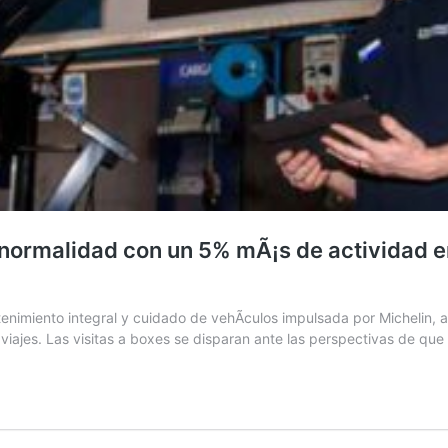
 normalidad con un 5% mÃ¡s de actividad e
tenimiento integral y cuidado de vehÃ­culos impulsada por Michelin, 
viajes. Las visitas a boxes se disparan ante las perspectivas de que