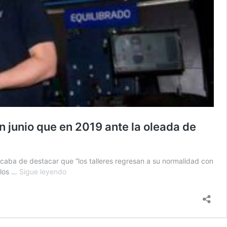
n junio que en 2019 ante la oleada de
acaba de destacar que “los talleres regresan a su normalidad con
Euromaster:
 los …
Sigue leyendo
“Los
talleres
regresan
a
su