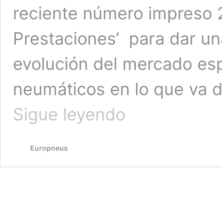
reciente número impreso 2
Prestaciones’ para dar una
evolución del mercado esp
neumáticos en lo que va d
Distribuidores
Sigue leyendo
de
neumáticos:
año
Europneus
de
crecimiento
en
volumen,
valor,
altas
prestaciones,
marcas