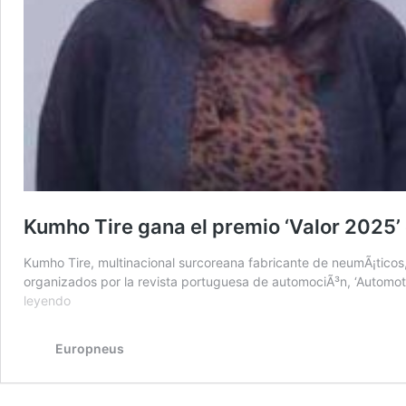
Kumho Tire gana el premio ‘Valor 2025’ e
Kumho Tire, multinacional surcoreana fabricante de neumÃ¡ticos,
organizados por la revista portuguesa de automociÃ³n, ‘Automot
Kumho
leyendo
Tire
gana
Europneus
el
premio
‘Valor