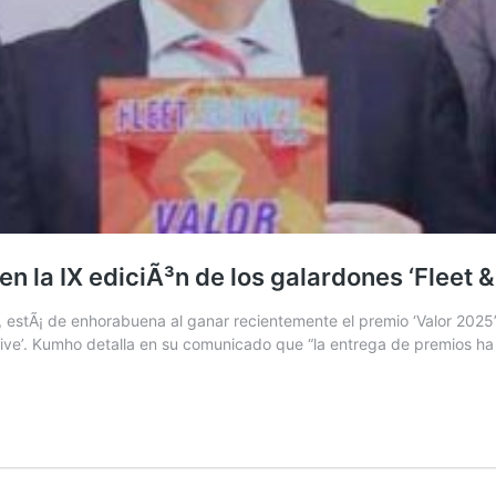
n la IX ediciÃ³n de los galardones ‘Fleet &
 estÃ¡ de enhorabuena al ganar recientemente el premio ‘Valor 2025’ 
ive’. Kumho detalla en su comunicado que “la entrega de premios ha